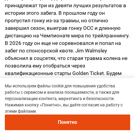
принадлежат три из девяти лучших результатов в
истории этого забега. В прошлом году он
пропустил гонку из-за травмы, но отлично
завершил сезон, выиграв гонку OCC и длинную
дистанцию на Чемпионате мира по трейлраннингу.
В 2026 году он еще не соревновался и попал на
забег по спонсорской квоте. Jim Walmsley
объяснил в соцсетях, что старая травма колена не
позволила ему отобраться через
квалификационные старты Golden Ticket. Будем
надеяться, что колено готово к тяжелым 100
Мы используем файлы cookie для повышения удобства
милям. Если так, то он — главный претендент на
работы с сервисом и анализа посещаемости, а также для
золото.
персонализации контента, маркетинга и безопасности.
Нажимая кнопку «Понятно», вы даёте согласие на работу с
Adam Peterman
этими файлами.
Наряду с Kilian Jornet и Jim Walmsley, Adam
Понятно
Peterman — третий экс-чемпион Western States на