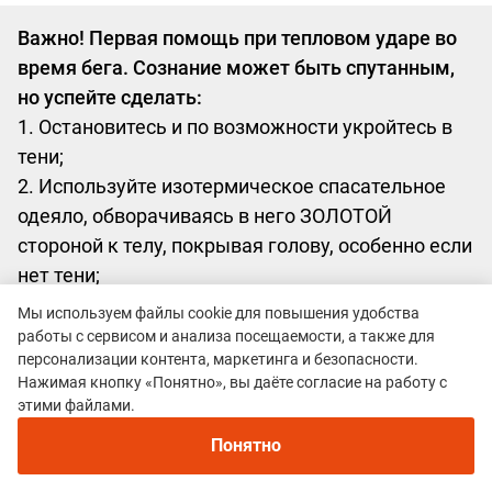
Важно! Первая помощь при тепловом ударе во
время бега. Сознание может быть спутанным,
но успейте сделать:
1. Остановитесь и по возможности укройтесь в
тени;
2. Используйте изотермическое спасательное
одеяло, обворачиваясь в него ЗОЛОТОЙ
стороной к телу, покрывая голову, особенно если
нет тени;
3. Лягте, подложив что-либо мягкое под голову,
Мы используем файлы cookie для повышения удобства
желательно приподняв ноги.
работы с сервисом и анализа посещаемости, а также для
персонализации контента, маркетинга и безопасности.
4. Постарайтесь охладить голову и тело, смочив
Нажимая кнопку «Понятно», вы даёте согласие на работу с
одежду запасом воды и сделав компрессы на
этими файлами.
лоб, область груди, рук и ног;
Понятно
5. Свяжитесь с организаторами забега или с
родственниками, скорой помощью, экстренной