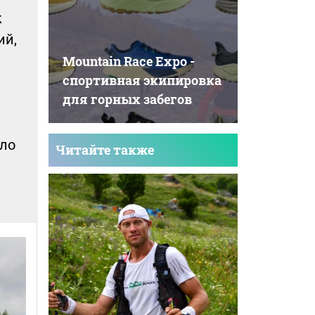
к
ий,
Mountain Race Expo -
cпортивная экипировка
для горных забегов
ало
Читайте также