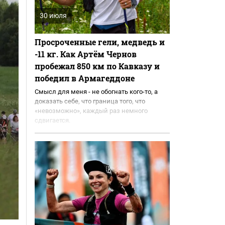
30 июля
Просроченные гели, медведь и
-11 кг. Как Артём Чернов
пробежал 850 км по Кавказу и
победил в Армагеддоне
Смысл для меня - не обогнать кого-то, а
доказать себе, что граница того, что
«невозможно», каждый раз немного
сдвигается.