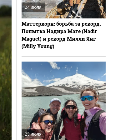
24 июля
Маттерхорн: борьба за рекорд.
Попытка Надира Маге (Nadir
Maguet) и рекорд Милли Янг
(Milly Young)
23 июля