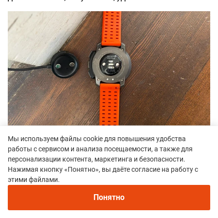
(Фото: Крис Фостер)
Мы используем файлы cookie для повышения удобства
работы с сервисом и анализа посещаемости, а также для
Наконец, нам не понравилось магнитное зарядное
персонализации контента, маркетинга и безопасности.
Нажимая кнопку «Понятно», вы даёте согласие на работу с
устройство часов, которое плохо держалось, если
этими файлами.
располагать его под необычным углом. Иногда оно
не заряжается должным образом, когда мы этого
Понятно
ожидаем.