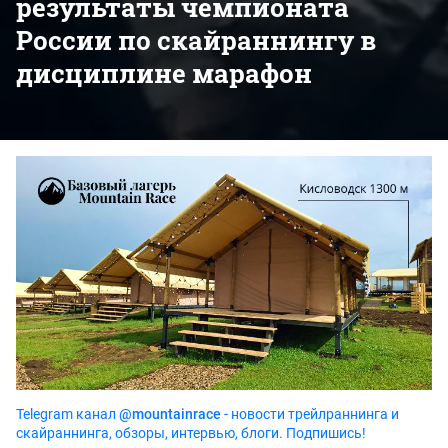
результаты чемпионата
России по скайраннингу в
дисциплине марафон
Telegram канал
@mountainrace
- новости трейлраннинга и
скайраннинга, обзоры, интервью, блоги. Подпишись!