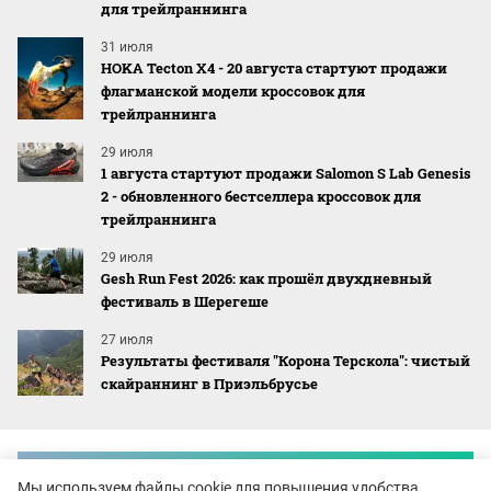
для трейлраннинга
31 июля
HOKA Tecton X4 - 20 августа стартуют продажи
флагманской модели кроссовок для
трейлраннинга
29 июля
1 августа стартуют продажи Salomon S Lab Genesis
2 - обновленного бестселлера кроссовок для
трейлраннинга
29 июля
Gesh Run Fest 2026: как прошёл двухдневный
фестиваль в Шерегеше
27 июля
Результаты фестиваля "Корона Терскола": чистый
скайраннинг в Приэльбрусье
Mountain Race EXPO
Мы используем файлы cookie для повышения удобства