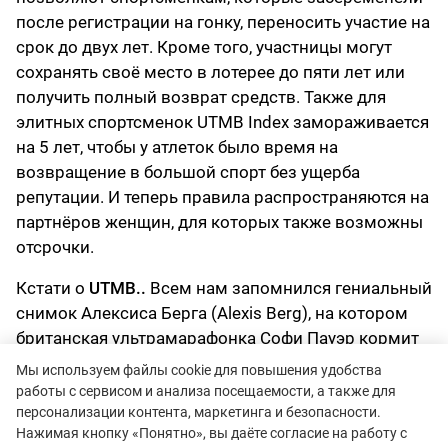
после регистрации на гонку, переносить участие на
срок до двух лет. Кроме того, участницы могут
сохранять своё место в лотерее до пяти лет или
получить полный возврат средств. Также для
элитных спортсменок UTMB Index замораживается
на 5 лет, чтобы у атлеток было время на
возвращение в большой спорт без ущерба
репутации. И теперь правила распространяются на
партнёров женщин, для которых также возможны
отсрочки.
Кстати о
UTMB..
Всем нам запомнился гениальный
снимок Алексиса Берга (Alexis Berg), на котором
британская ультрамарафонка Софи Пауэр кормит
грудью своего трёхмесячного сына Кормака
Мы используем файлы cookie для повышения удобства
прямо во время забега.
работы с сервисом и анализа посещаемости, а также для
персонализации контента, маркетинга и безопасности.
Нажимая кнопку «Понятно», вы даёте согласие на работу с