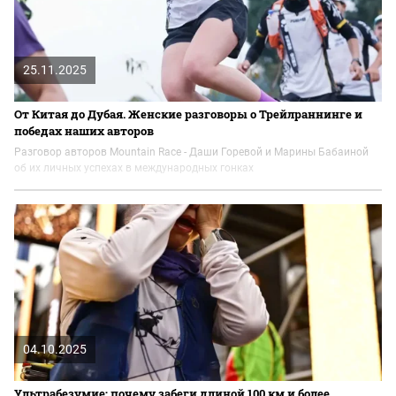
25.11.2025
От Китая до Дубая. Женские разговоры о Трейлраннинге и
победах наших авторов
Разговор авторов Mountain Race - Даши Горевой и Марины Бабаиной
об их личных успехах в международных гонках
04.10.2025
Ультрабезумие: почему забеги длиной 100 км и более