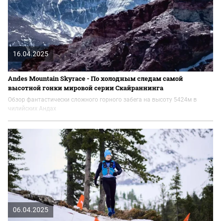
16.04.2025
Andes Mountain Skyrace - По холодным следам самой
высотной гонки мировой серии Скайраннинга
Обзор фантастически сложного горного забега на высоту 5424м в
чилийских Андах
06.04.2025