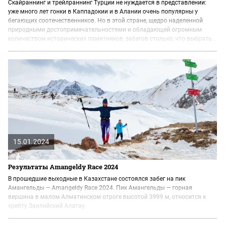
Скайраннинг и трейлраннинг Турции не нуждается в представлении:
уже много лет гонки в Каппадокии и в Алании очень популярны у
бегающих соотечественников. Но в этой стране, щедро наделенной
природными достопримечательностями и обладающей огромным
количеством исторических памятников, забегов столько, что выбрать...
15.01.2024
Результаты Amangeldy Race 2024
В прошедшие выходные в Казахстане состоялся забег на пик
Амангельды — Amangeldy Race 2024. Пик Амангельды — горная
вершина в малом Алматинском отроге высотой 3999 м, относится к
хребту Заилийский Алатау.