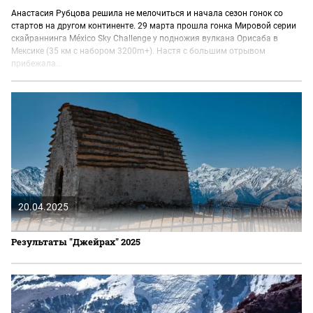
Анастасия Рубцова решила не мелочиться и начала сезон гонок со
стартов на другом континенте. 29 марта прошла гонка Мировой серии
скайраннинга México Sky Challenge у подножия вулкана Орисаба в
Мексике (35 км с набором 3200m+). Настя с большим отрывом
прибежала...
20.04.2025
Результаты "Джейрах" 2025