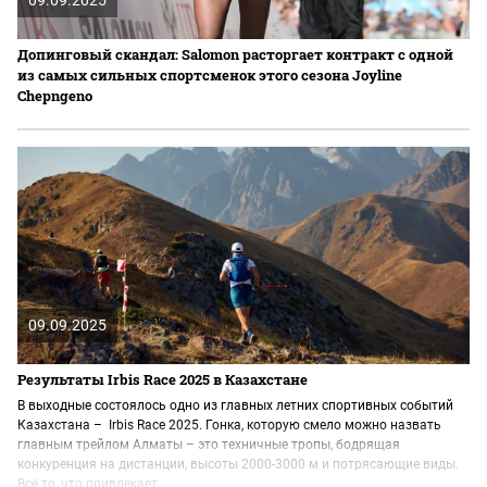
09.09.2025
Допинговый скандал: Salomon расторгает контракт с одной
из самых сильных спортсменок этого сезона Joyline
Chepngeno
09.09.2025
Результаты Irbis Race 2025 в Казахстане
В выходные состоялось одно из главных летних спортивных событий
Казахстана – Irbis Race 2025. Гонка, которую смело можно назвать
главным трейлом Алматы – это техничные тропы, бодрящая
конкуренция на дистанции, высоты 2000-3000 м и потрясающие виды.
Всё то, что привлекает...