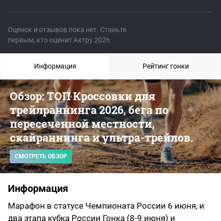
Оценок и отзывов пока нет. Станьте
первым, кто оценит Актру 2026
Информация
Рейтинг гонки
Обзор: ТОП Кроссовки для
трейлраннинга 2026, бега по
пересеченной местности,
скайраннинга и ультра-трейлов.
СМОТРЕТЬ ОБЗОР
Информация
Марафон в статусе Чемпионата России 6 июня, и
два этапа кубка России Гонка (8-9 июня) и