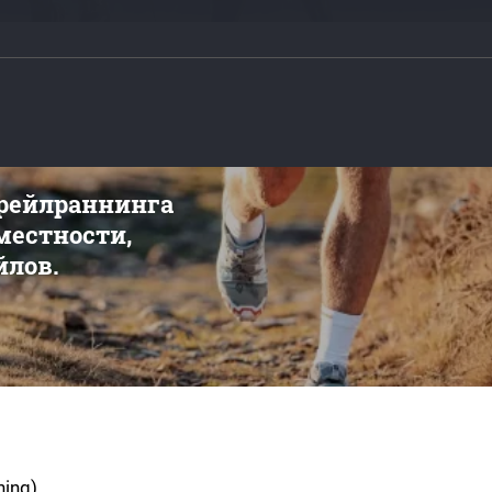
трейлраннинга
 местности,
йлов.
ning)