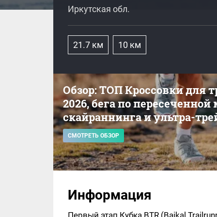
Иркутская обл.
21.7 км
10 км
Обзор: ТОП Кроссовки для 
2026, бега по пересеченной
скайраннинга и ультра-тре
СМОТРЕТЬ ОБЗОР
Информация
Первый этап Кубка BTR (Baikal Trailrun