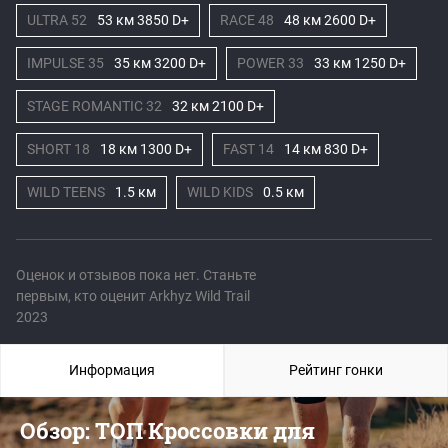
ULTRA 52
53 км 3850 D+
RACE 48
48 км 2600 D+
IMPULSE 35
35 км 3200 D+
POWER 33
33 км 1250 D+
STAGE ROMANTIC 32
32 км 2100 D+
SHORT 18
18 км 1300 D+
FAST 14
14 км 830 D+
WILD TEENS
1.5 км
WILD KIDS
0.5 км
Оценок и отзывов пока нет. Станьте
первым, кто оценит Arkhyz Wild Trail
2023
Информация
Рейтинг гонки
Обзор: ТОП Кроссовки для