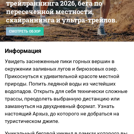
трейлраннинга 2026, бега по
пересеченной местности,
скайраннинга и ультра-трейлов.
СМОТРЕТЬ ОБЗОР
Информация
Увидеть заснеженные пики горных вершин в
окружении заливных лугов и бирюзовых озер.
Прикоснуться к удивительной красоте местной
природы. Попить ледяной воды из чистейших
водопадов. Открыть для себя технически сложные
трассы, преодолеть выбранную дистанцию или
замахнуться на двухдневный формат. Узнать
настоящий Архыз, до которого не добраться на
туристическом джипе.
Уникальный беговой уикенд в рамках которого вы