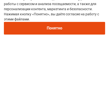
работы с сервисом и анализа посещаемости, а также для
персонализации контента, маркетинга и безопасности.
Нажимая кнопку «Понятно», вы даёте согласие на работу с
этими файлами.
Регистрация
Понятно
Все гонки
Атомный Трейл
Политика конфиденциальности
© 2015–2026 mountain-race.ru
Полное или частичное копирование материалов сайта «mountain-race.ru»
разрешено только при обязательном указании источника и прямой
ссылки на исходный материал.