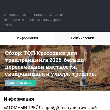
Оценок и отзывов пока нет. Станьте
первым, кто оценит Атомный Трейл
2026
Информация
Рейтинг гонки
Обзор: ТОП Кроссовки для
трейлраннинга 2026, бега по
пересеченной местности,
скайраннинга и ультра-трейлов.
СМОТРЕТЬ ОБЗОР
Информация
«АТОМНЫЙ ТРЕЙЛ» пройдёт на туристической