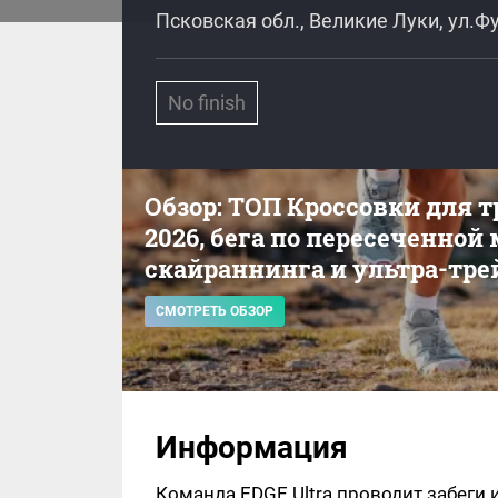
Псковская обл., Великие Луки, ул.
No finish
Обзор: ТОП Кроссовки для 
2026, бега по пересеченной
скайраннинга и ультра-тре
СМОТРЕТЬ ОБЗОР
Информация
Команда EDGE Ultra проводит забеги