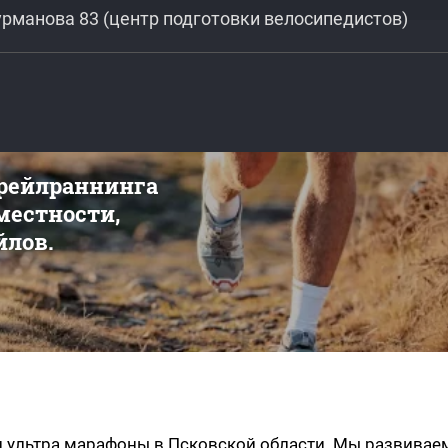
Фурманова 83 (центр подготовки велосипедистов)
трейлраннинга
 местности,
йлов.
 и ультра марафоны в Псковской области. Мы развивае