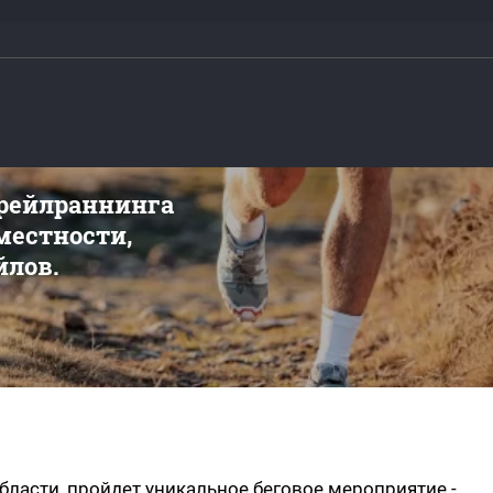
трейлраннинга
 местности,
йлов.
бласти, пройдет уникальное беговое мероприятие -