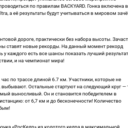
 проводиться по правилам BACKYARD. Гонка включена в
trа, а её результаты будут учитываться в мировом зачё
унтовой дороге, практически без набора высоты. Зачаст
ены ставят новые рекорды. На данный момент рекорд
рь у каждого есть все шансы показать лучший результат
ствии, и на чемпионат мира!
 час по трассе длиной 6.7 км. Участники, которые не
, выбывают. Остальные стартуют на следующий круг — 
 самый выносливый. Он и становится победителем в
станцию: от 6,7 км и до бесконечности! Количество
бым!
бочка «РосКедр» из колотого кедра в максимальной