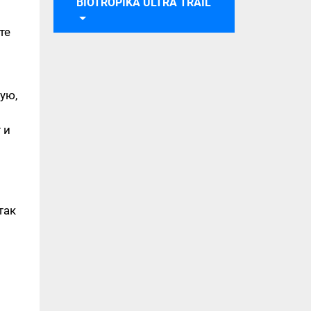
BIOTROPIKA ULTRA TRAIL
те
ую,
 и
так