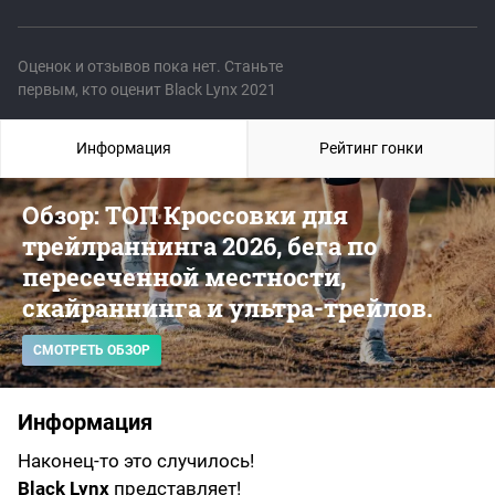
Оценок и отзывов пока нет. Станьте
первым, кто оценит Black Lynx 2021
Информация
Рейтинг гонки
Обзор: ТОП Кроссовки для
трейлраннинга 2026, бега по
пересеченной местности,
скайраннинга и ультра-трейлов.
СМОТРЕТЬ ОБЗОР
Информация
Наконец-то это случилось!
Black Lynx
представляет!