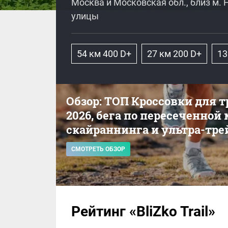
Москва и Московская обл., близ м.
улицы
54 км 400 D+
27 км 200 D+
13
Обзор: ТОП Кроссовки для 
2026, бега по пересеченной
скайраннинга и ультра-тре
СМОТРЕТЬ ОБЗОР
Рейтинг «BliZko Trail»