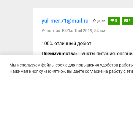
yul-mer.71@mail.ru
Оценки:
5
5
Участник: BliZko Trail 2019, 54 км
100% отличный дебют.
Преимущества:
Пункты питания, органи
Мы используем файлы cookie для повышения удобства работы 
Нажимая кнопку «Понятно», вы даёте согласие на работу с эт
Сергей Тимофеев
Оценки:
5
5
Участник: BliZko Trail 2019
Хороший недорогой старт недалеко от М
Преимущества:
Питание, разметка, уда
Недостатки:
Население мешает проведен