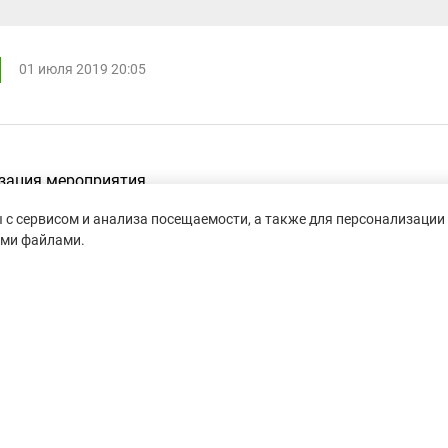
01 июля 2019 20:05
зация мероприятия.
с сервисом и анализа посещаемости, а также для персонализации 
ими файлами.
14 июня 2019 08:30
осквы, редко когда дают баллы itra не выезжая из дома
ленность
ию соревнования, портят разметку. В остальном все хор