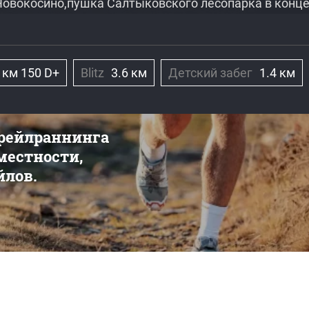
 Новокосино,пушка Салтыковского лесопарка в конц
 км 150 D+
Blitz
3.6 км
Детский забег
1.4 км
трейлраннинга
 местности,
йлов.