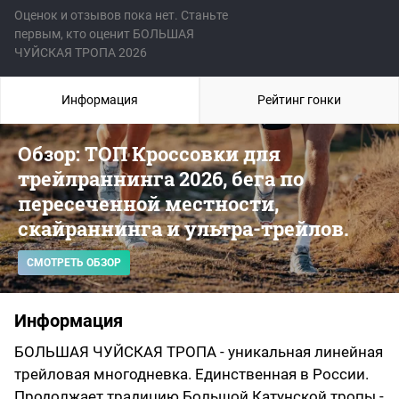
Оценок и отзывов пока нет. Станьте
первым, кто оценит БОЛЬШАЯ
ЧУЙСКАЯ ТРОПА 2026
Информация
Рейтинг гонки
Обзор: ТОП Кроссовки для
трейлраннинга 2026, бега по
пересеченной местности,
скайраннинга и ультра-трейлов.
СМОТРЕТЬ ОБЗОР
Информация
БОЛЬШАЯ ЧУЙСКАЯ ТРОПА - уникальная линейная
трейловая многодневка. Единственная в России.
Продолжает традицию Большой Катунской тропы -