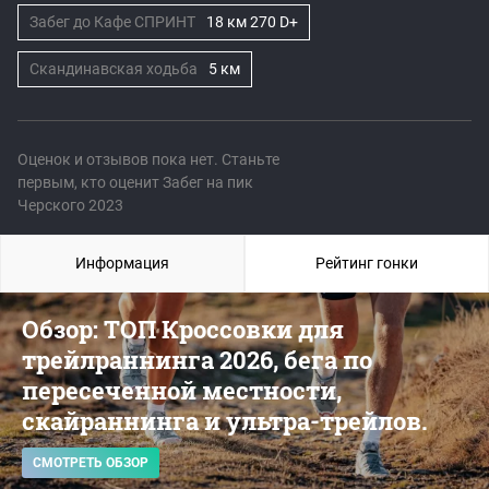
Забег до Кафе СПРИНТ
18 км 270 D+
Скандинавская ходьба
5 км
Оценок и отзывов пока нет. Станьте
первым, кто оценит Забег на пик
Черского 2023
Информация
Рейтинг гонки
Обзор: ТОП Кроссовки для
трейлраннинга 2026, бега по
пересеченной местности,
скайраннинга и ультра-трейлов.
СМОТРЕТЬ ОБЗОР