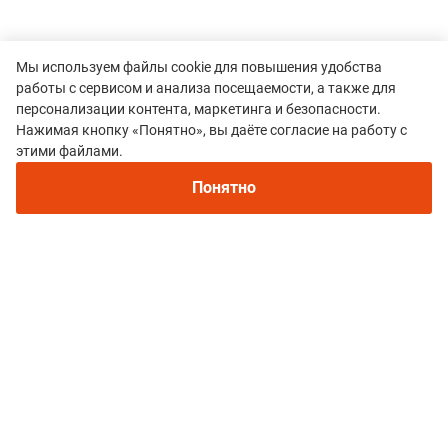
Мы используем файлы cookie для повышения удобства
работы с сервисом и анализа посещаемости, а также для
персонализации контента, маркетинга и безопасности.
Нажимая кнопку «Понятно», вы даёте согласие на работу с
этими файлами.
Все гонки
Понятно
City Trail
Политика конфиденциальности
© 2015–2026 mountain-race.ru
Полное или частичное копирование материалов сайта «mountain-race.ru»
разрешено только при обязательном указании источника и прямой