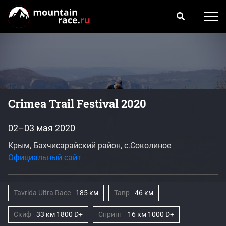
Crimea Trail Festival 2020
02–03 мая 2020
Крым, Бахчисарайский район, с.Соколиное
Официальный сайт
Tavrida Ultra Race
185 км
Тавр
46 км
Скиф
33 км 1800 D+
Спринт
16 км 1000 D+