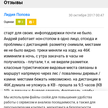
Отзывы
Лидия Попова
30 октября 2017 00:47
Оценки:
3
2
старт для своих. инфоподдержки почти не было.
Андрей работает нон-стопом в одно лицо, отсюда и
проблемы с дистанцией. разметку снимали, местами
ее не было видно. треки меняли на ходу, на 46К
изменили в ночь, с утра закачать в часы не
получилось - плутали, т.к. не видели разметки.
классные туристические видовые места связаны в
маршрут напрямую через лес / поваленны деревья /
камни. местами бежать невозможно. на дистанции в
46К думала не уложусь в КВ - прошла за 9,5 часов (КВ
10). в планах у Андрея сделать фестиваль, чтобы
приезжали семьями: на стартовой поляне все дни
Мы используем файлы cookie для повышения удобства
были разные развлекушки. те, кто приезжал с детьми,
работы с сервисом и анализа посещаемости, а также для
персонализации контента, маркетинга и безопасности.