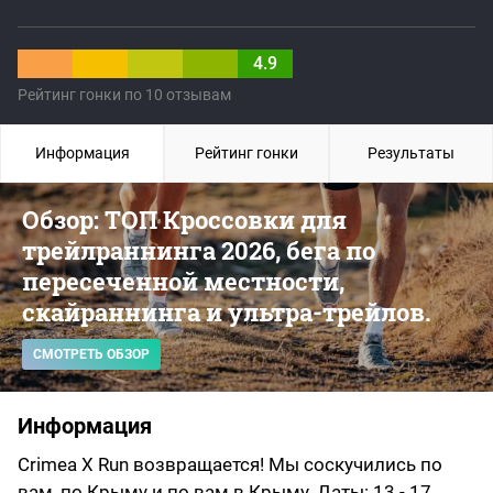
4.9
Рейтинг гонки по 10 отзывам
Информация
Рейтинг гонки
Результаты
Обзор: ТОП Кроссовки для
трейлраннинга 2026, бега по
пересеченной местности,
скайраннинга и ультра-трейлов.
СМОТРЕТЬ ОБЗОР
Информация
Crimea X Run возвращается! Мы соскучились по
вам, по Крыму и по вам в Крыму. Даты: 13 - 17