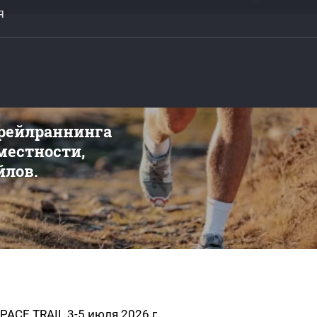
я
трейлраннинга
 местности,
йлов.
CE TRAIL 3-5 июля 2026 г.