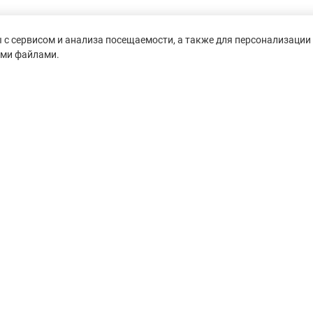
с сервисом и анализа посещаемости, а также для персонализации 
ими файлами.
untain-race.ru» разрешено
сылки на исходный