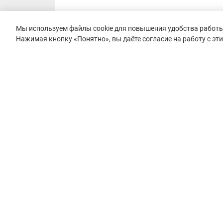
Мы используем файлы cookie для повышения удобства работы 
Нажимая кнопку «Понятно», вы даёте согласие на работу с эт
© 2015–2026 mountain-race.ru
Полное или частичное копирование материалов сайта «mo
только при обязательном указании источника и прямой с
материал.