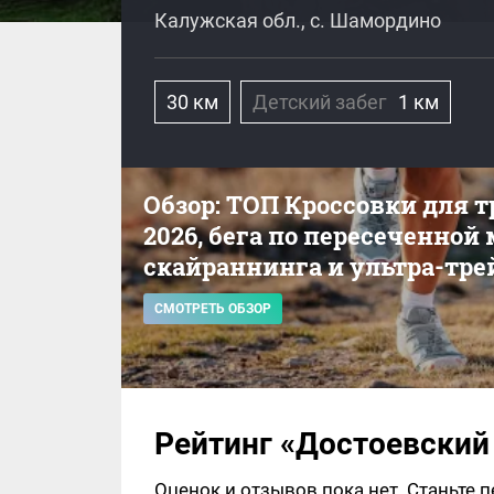
Калужская обл., с. Шамордино
30 км
Детский забег
1 км
Обзор: ТОП Кроссовки для 
2026, бега по пересеченной
скайраннинга и ультра-тре
СМОТРЕТЬ ОБЗОР
Рейтинг «Достоевский
Оценок и отзывов пока нет. Станьте 