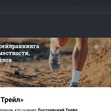
трейлраннинга
 местности,
йлов.
 Трейл»
первым, кто оценит
Достоевский Трейл