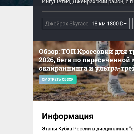
Ингушетия, Джейрахский район, с.п
Джейрах Skyrace
18 км 1800 D+
Обзор: ТОП Кроссовки для 
2026, бега по пересеченной
скайраннинга и ультра-тре
СМОТРЕТЬ ОБЗОР
Информация
Этапы Кубка России в дисциплинах "ск