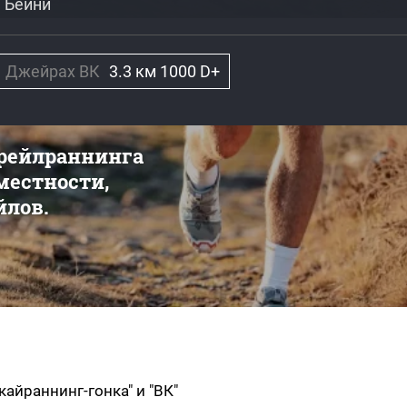
. Бейни
Джейрах ВК
3.3 км 1000 D+
трейлраннинга
 местности,
йлов.
айраннинг-гонка" и "ВК"