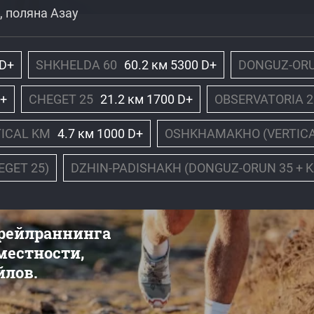
 поляна Азау
 D+
SHKHELDA 60
60.2 км 5300 D+
DONGUZ-ORU
D+
CHEGET 25
21.2 км 1700 D+
OBSERVATORIA 2
TICAL KM
4.7 км 1000 D+
OSHKHAMAKHO (VERTICA
EGET 25)
DZHIN-PADISHAKH (DONGUZ-ORUN 35 + K
трейлраннинга
 местности,
йлов.