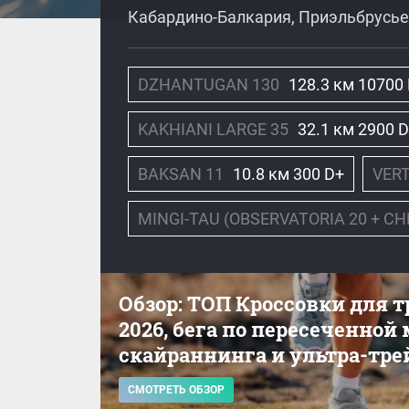
Кабардино-Балкария, Приэльбрусье,
DZHANTUGAN 130
128.3 км 10700
KAKHIANI LARGE 35
32.1 км 2900 
BAKSAN 11
10.8 км 300 D+
VER
MINGI-TAU (OBSERVATORIA 20 + CH
Обзор: ТОП Кроссовки для 
2026, бега по пересеченной
скайраннинга и ультра-тре
СМОТРЕТЬ ОБЗОР