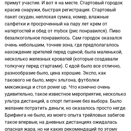
примут участие. И вот я на месте. Стартовый городок
красив снаружи, быстрая регистрация. Стартовый
пакет скуден, неплохая сумка, номер, влажные
салфетки и просроченный на пару лет крем от
натертостей и обед от mybox (рис понравился). Пиво
безалкогольное понравилось. Сам городок оказался
очень небольшим, точнее зона, где предполагалось
нахождение зрителей перед сценой, была маленькой,
несколько железных кроватей (которые создавали
толкучку перед стартами). С едой было все отлично,
разнообразие было, цена хорошие. Экспо, как
такового не было, мерч эльтона, футболки
мексиканца и стол power up. Что конечно очень
удивительно, такое известное мероприятие, несколько
ультра дистанций, а спорт питание без выбора. Было
желание потратить деньги, но оказалось просто негде.
Брифинга не было, из моего опыта трейловых забегов
такое впервые, на дневных дистанциях ожидалась
опасная жара, но ни каких рекомендаций по этому