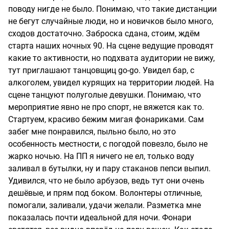
поводу нигде не было. Понимаю, что такие дистанции
не бегут случайные люди, но и новичков было много,
сходов достаточно. Заброска сдана, стоим, ждём
старта наших ночных 90. На сцене ведущие проводят
какие то активности, но подхвата аудитории не вижу,
тут приглашают танцовщиц go-go. Увидел бар, с
алкоголем, увидел курящих на территории людей. На
сцене танцуют полуголые девушки. Понимаю, что
мероприятие явно не про спорт, не вяжется как то.
Стартуем, красиво бежим мигая фонариками. Сам
забег мне понравился, пыльно было, но это
особенность местности, с погодой повезло, было не
жарко ночью. На ПП я ничего не ел, только воду
заливал в бутылки, ну и пару стаканов пепси выпил.
Удивился, что не было арбузов, ведь тут они очень
дешёвые, и прям под боком. Волонтеры отличные,
помогали, заливали, удачи желали. Разметка мне
показалась почти идеальной для ночи. Фонари