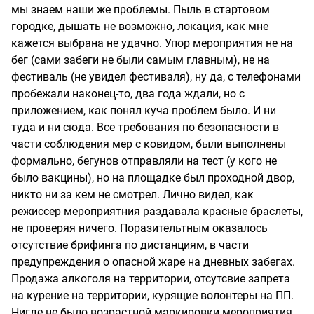
мы знаем наши же проблемы. Пыль в стартовом
городке, дышать не возможно, локация, как мне
кажется выбрана не удачно. Упор мероприятия не на
бег (сами забеги не были самым главным), не на
фестиваль (не увидел фестиваля), ну да, с телефонами
пробежали наконец-то, два года ждали, но с
приложением, как понял куча проблем было. И ни
туда и ни сюда. Все требования по безопасности в
части соблюдения мер с ковидом, были выполнены
формально, бегунов отправляли на тест (у кого не
было вакцины), но на площадке был проходной двор,
никто ни за кем не смотрел. Лично видел, как
режиссер мероприятния раздавала красные браслеты,
не проверяя ничего. Поразительтным оказалось
отсутствие брифинга по дистанциям, в части
предупреждения о опасной жаре на дневных забегах.
Продажа алкоголя на территории, отсутсвие запрета
на курение на территории, курящие волонтеры на ПП.
Нигде не было возрастной маркировки мероприятия,