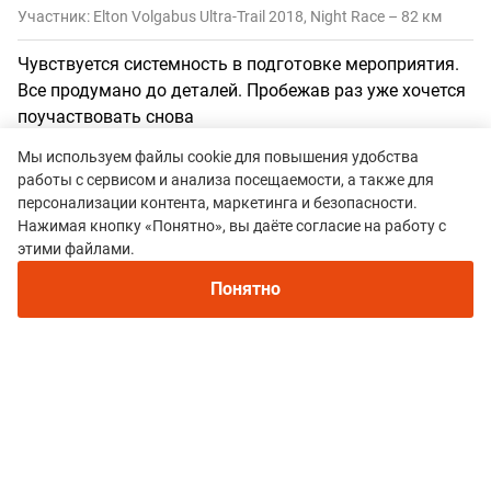
Участник: Elton Volgabus Ultra-Trail 2018, Night Race – 82 км
Чувствуется системность в подготовке мероприятия.
Все продумано до деталей. Пробежав раз уже хочется
поучаствовать снова
Преимущества:
- колоритная местность - безупречная
Мы используем файлы cookie для повышения удобства
организация забега - ограниченное число участников.
работы с сервисом и анализа посещаемости, а также для
персонализации контента, маркетинга и безопасности.
-есть ночной этап
Нажимая кнопку «Понятно», вы даёте согласие на работу с
Недостатки:
Палаточный лагерь разбит в районе
этими файлами.
сцены, на которой постоянно происходит громкое
Понятно
действие, поспать после гонки не удалось
Сергей Овчинников
29 мая 2018 21:48
Оценки:
5
5
Участник: Elton Volgabus Ultra-Trail 2018, Ultimate – 164 км