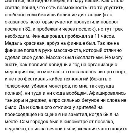
светятся, все видно вперёд на пару вешек. Как стало
светло, понял, что есть возможность что то упустить,
особенно если бежишь большие дистанции (как
оказалось некоторые участки пропустили поворот
после пп 82, и пробежали через поселок), но тут трек
необходим. Финишировал, пробежал за 11 часов.
Медаль красивая, арбуз на финише был. Так же на
финише попал в руки массажиста, который отлично
сделал свое дело. Массаж был бесплатным. Не могу
знать, как повлиял ковидный год на организацию
мероприятия, но мне все это показалось ни про спорт,
и не про фестиваль кибер технологий (бежать с
телефоном, убивая монстров, по мне, так ерунда
полная), ни туда и ни сюда вообщем. Афишировались
танцоры и диджеи, а про сильных бегунов ни слова не
было. Да и большого отклика у зрителей на
происходящее на сцене я не заметил, когда был на
месте. Сам городок был в километре от поселка,
недалеко, но из-за вечной пыли, желания часто ходить