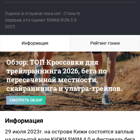
Оценок и отзывов пока нет. Станьте
первым, кто оценит КИЖИ RUN 3.0
2023
Информация
Рейтинг гонки
Обзор: ТОП Кроссовки для
трейлраннинга 2026, бега по
пересеченной местности,
скайраннинга и ультра-трейлов.
СМОТРЕТЬ ОБЗОР
Информация
29 июля 2023г. на острове Кижи состоятся заплыв
на открытой воде КИЖИ SWIM 4.0 и фестиваль бега