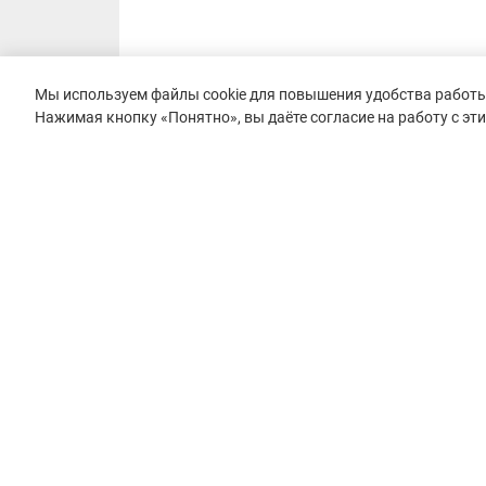
Мы используем файлы cookie для повышения удобства работы 
Нажимая кнопку «Понятно», вы даёте согласие на работу с эт
© 2015–2026 mountain-race.ru
Полное или частичное копирование материалов сайта «mo
только при обязательном указании источника и прямой с
материал.