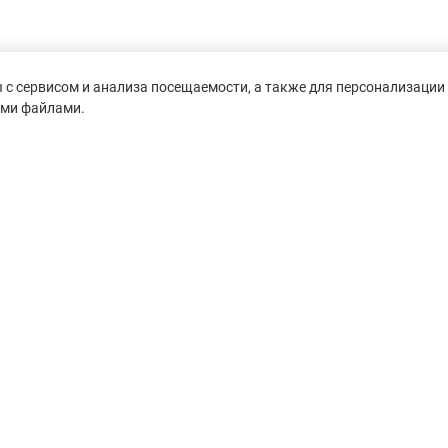
с сервисом и анализа посещаемости, а также для персонализации 
ими файлами.
untain-race.ru» разрешено
сылки на исходный