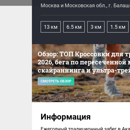
Москва и Московская обл., г. Бала
13 км
6.5 км
3 км
1.5 км
Обзор: ТОП Кроссовки для 
2026, бега по пересеченной
скайраннинга и ультра-тре
СМОТРЕТЬ ОБЗОР
Информация
Ежегодный традиционный забег в Ака