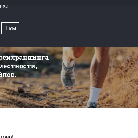
шиха
1 км
трейлраннинга
 местности,
йлов.
тово!