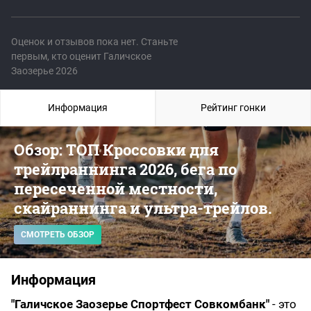
Оценок и отзывов пока нет. Станьте
первым, кто оценит Галичское
Заозерье 2026
Информация
Рейтинг гонки
Обзор: ТОП Кроссовки для
трейлраннинга 2026, бега по
пересеченной местности,
скайраннинга и ультра-трейлов.
СМОТРЕТЬ ОБЗОР
Информация
"Галичское Заозерье Спортфест Совкомбанк"
- это