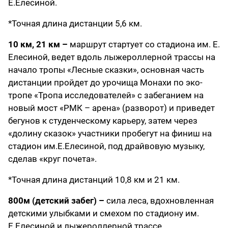
Е.Елесиной.
*Точная длина дистанции 5,6 км.
10 км,
21 км
–
маршрут стартует со стадиона им. Е.
Елесиной, ведет вдоль лыжероллерной трассы на
начало тропы «Лесные сказки», основная часть
дистанции пройдет до урочища Монахи по эко-
тропе «Тропа исследователей» с забеганием на
новый мост «РМК – арена» (разворот) и приведет
бегунов к студенческому карьеру, затем через
«долину сказок» участники пробегут на финиш на
стадион им.Е.Елесиной, под драйвовую музыку,
сделав «круг почета».
*Точная длина дистанций 10,8 км и 21 км.
800м (детский забег) –
сила леса, вдохновленная
детскими улыбками и смехом по стадиону им.
Е.Елесиной и лыжероллерной трассе.