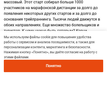
массовый. Этот старт собирал больше 1000
участников на марафонской дистанции за долго до
появления некоторых других стартов и за долго до
основания трейлраннинга. Тысячи людей движутся в
обоих направлениях. Еще множество болельщиков и
туристов. К чему нужно быть готовым? Корни
деревьев, острые камни и курумник, а потом в
Мы используем файлы cookie для повышения удобства
обратном порядке. Нужны соответсвующие
работы с сервисом и анализа посещаемости, а также для
персонализации контента, маркетинга и безопасности.
кроссовки. Логистика конечно не очень простая. Это
Нажимая кнопку «Понятно», вы даёте согласие на работу с
еще 600 км от Екатеринбурга на север. Люксовые
этими файлами.
номера ограничены. Погода может внести
коррективы. Приезжайте - не пожалеете!
Понятно
Наталья Нещерет
03 июля 2017 07:37
Оценки:
5
5
За 4 года участия не нашла и не придумала, к чему