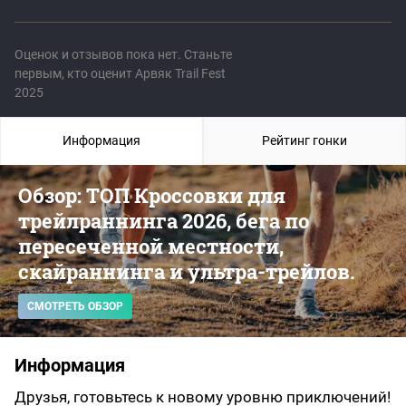
Оценок и отзывов пока нет. Станьте
первым, кто оценит Арвяк Trail Fest
2025
Информация
Рейтинг гонки
Обзор: ТОП Кроссовки для
трейлраннинга 2026, бега по
пересеченной местности,
скайраннинга и ультра-трейлов.
СМОТРЕТЬ ОБЗОР
Информация
Друзья, готовьтесь к новому уровню приключений!