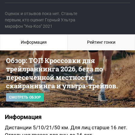
Оценок и отзывов пока нет. Станьте
первым, кто оценит Горный Ультра
марафон "Уна-Коз" 2021
Информация
Рейтинг гонки
Обзор: ТОП Кроссовки для
трейлраннинга 2026, бега по
пересеченной местности,
скайраннинга и ультра-трейлов.
СМОТРЕТЬ ОБЗОР
Информация
Дистанции 5/10/21/50 км. Для лиц старше 16 лет.