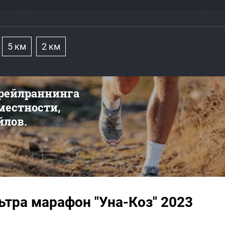
5 км
2 км
трейлраннинга
 местности,
йлов.
ьтра марафон "Уна-Коз" 2023