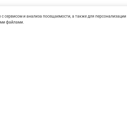
с сервисом и анализа посещаемости, а также для персонализации 
ими файлами.
untain-race.ru» разрешено
сылки на исходный