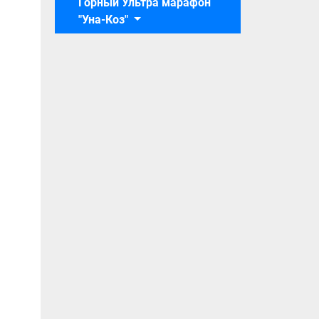
Горный Ультра марафон
"Уна-Коз"