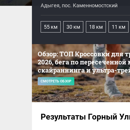
Адыгея, пос. Каменномостский
55 км
30 км
18 км
11 км
Обзор: ТОП Кроссовки для 
2026, бега по пересеченной
скайраннинга и ультра-тре
СМОТРЕТЬ ОБЗОР
Результаты Горный Ул