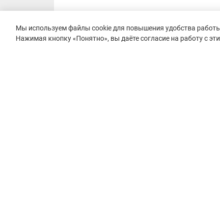
Мы используем файлы cookie для повышения удобства работы 
Нажимая кнопку «Понятно», вы даёте согласие на работу с эт
© 2015–2026 mountain-race.ru
Полное или частичное копирование материалов сайта «mo
только при обязательном указании источника и прямой с
материал.