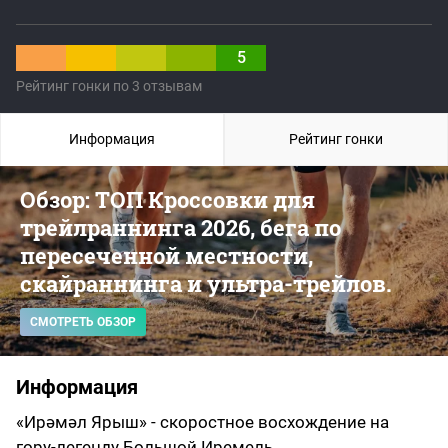
5
Рейтинг гонки по 3 отзывам
Информация
Рейтинг гонки
Обзор: ТОП Кроссовки для
трейлраннинга 2026, бега по
пересеченной местности,
скайраннинга и ультра-трейлов.
СМОТРЕТЬ ОБЗОР
Информация
«Ирәмәл Ярыш» - скоростное восхождение на
гору-легенду Большой Иремель