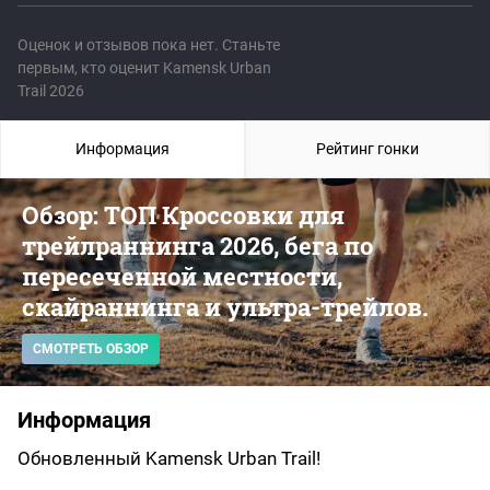
Оценок и отзывов пока нет. Станьте
первым, кто оценит Kamensk Urban
Trail 2026
Информация
Рейтинг гонки
Обзор: ТОП Кроссовки для
трейлраннинга 2026, бега по
пересеченной местности,
скайраннинга и ультра-трейлов.
СМОТРЕТЬ ОБЗОР
Информация
Обновленный Kamensk Urban Trail!