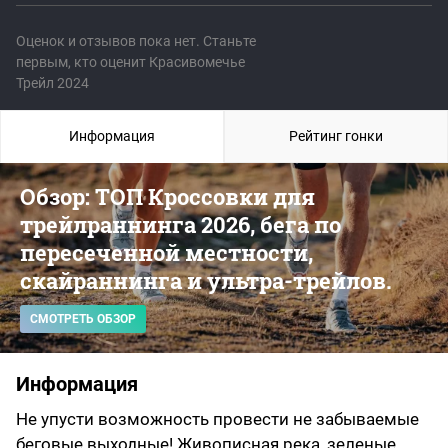
Оценок и отзывов пока нет. Станьте
первым, кто оценит Красивомечье
Трейл 2024
Информация
Рейтинг гонки
Обзор: ТОП Кроссовки для
трейлраннинга 2026, бега по
пересеченной местности,
скайраннинга и ультра-трейлов.
СМОТРЕТЬ ОБЗОР
Информация
Не упусти возможность провести не забываемые
беговые выходные! Живописная река, зеленые