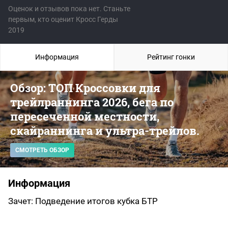
Оценок и отзывов пока нет. Станьте
первым, кто оценит Кросс Герды
2019
Информация
Рейтинг гонки
Обзор: ТОП Кроссовки для
трейлраннинга 2026, бега по
пересеченной местности,
скайраннинга и ультра-трейлов.
СМОТРЕТЬ ОБЗОР
Информация
Зачет: Подведение итогов кубка БТР