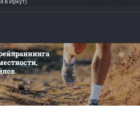
я в Иркут)
трейлраннинга
 местности,
йлов.