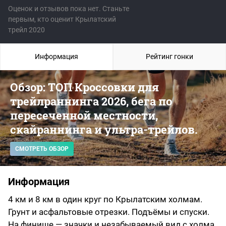
Оценок и отзывов пока нет. Станьте
первым, кто оценит Крылатский
трейл 2020
Информация
Рейтинг гонки
Обзор: ТОП Кроссовки для
трейлраннинга 2026, бега по
пересеченной местности,
скайраннинга и ультра-трейлов.
СМОТРЕТЬ ОБЗОР
Информация
4 км и 8 км в один круг по Крылатским холмам.
Грунт и асфальтовые отрезки. Подъёмы и спуски.
На финише — значки и незабываемый вид с холма.