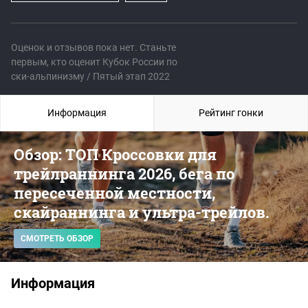
Оценок и отзывов пока нет. Станьте
первым, кто оценит Кубок России по
ски-альпинизму / Пятый этап 2022
Информация
Рейтинг гонки
Обзор: ТОП Кроссовки для
трейлраннинга 2026, бега по
пересеченной местности,
скайраннинга и ультра-трейлов.
СМОТРЕТЬ ОБЗОР
Информация