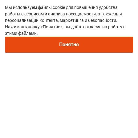
Мы используем файлы cookie для повышения удобства
работы с сервисом и анализа посещаемости, а также для
персонализации контента, маркетинга и безопасности.
Нажимая кнопку «Понятно», вы даёте согласие на работу с
этими файлами.
Все гонки
Понятно
Kumzhulu Trail
Политика конфиденциальности
© 2015–2026 mountain-race.ru
Полное или частичное копирование материалов сайта «mountain-race.ru»
разрешено только при обязательном указании источника и прямой
ссылки на исходный материал.