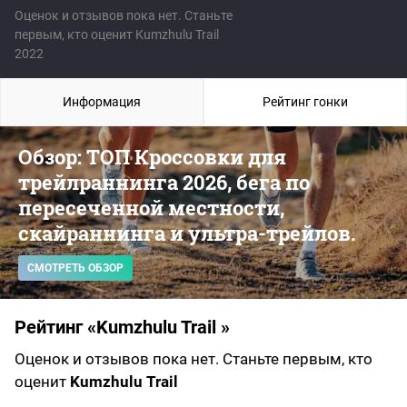
Оценок и отзывов пока нет. Станьте
первым, кто оценит Kumzhulu Trail
2022
Информация
Рейтинг гонки
Обзор: ТОП Кроссовки для
трейлраннинга 2026, бега по
пересеченной местности,
скайраннинга и ультра-трейлов.
СМОТРЕТЬ ОБЗОР
Рейтинг «Kumzhulu Trail »
Оценок и отзывов пока нет. Станьте первым, кто
оценит
Kumzhulu Trail