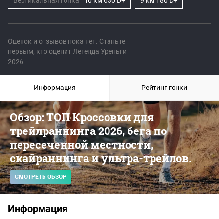
Вертикальная гонка
10 км 630 D+
9 км 180 D+
Оценок и отзывов пока нет. Станьте
первым, кто оценит Легенда Уреньги
2026
Информация
Рейтинг гонки
Обзор: ТОП Кроссовки для
трейлраннинга 2026, бега по
пересеченной местности,
скайраннинга и ультра-трейлов.
СМОТРЕТЬ ОБЗОР
Информация