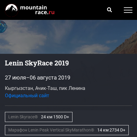
Lenin SkyRace 2019
27 июля–06 августа 2019
Кыргызстан, Ачик-Таш, пик Ленина
Официальный сайт
Lenin Skyrace®
24 км 1500 D+
Марафон Lenin Peak Vertical SkyMarathon®
14 км 2734 D+