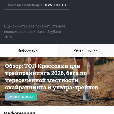
Забег на Раздельную
8 км 1700 D+
Оценок и отзывов пока нет. Станьте
первым, кто оценит Lenin SkyRace
2019
Информация
Рейтинг гонки
Обзор: ТОП Кроссовки для
трейлраннинга 2026, бега по
пересеченной местности,
скайраннинга и ультра-трейлов.
СМОТРЕТЬ ОБЗОР
Информация