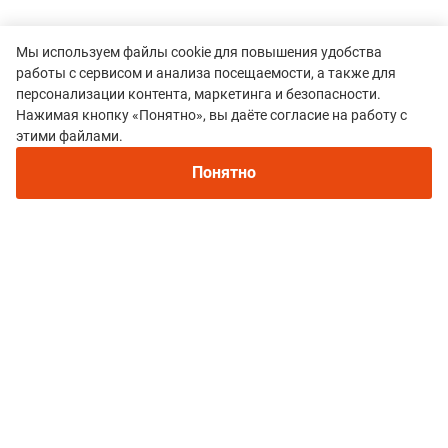
Мы используем файлы cookie для повышения удобства
работы с сервисом и анализа посещаемости, а также для
персонализации контента, маркетинга и безопасности.
Нажимая кнопку «Понятно», вы даёте согласие на работу с
этими файлами.
Все гонки
Понятно
Летний трейл-марафон «Истоки КАкиеМЫ»
Политика конфиденциальности
© 2015–2026 mountain-race.ru
Полное или частичное копирование материалов сайта «mountain-race.ru»
разрешено только при обязательном указании источника и прямой
ссылки на исходный материал.