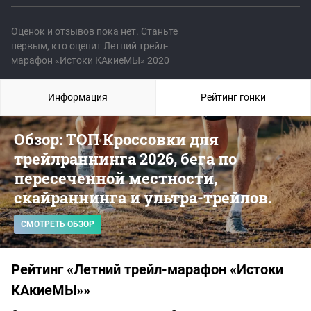
Оценок и отзывов пока нет. Станьте
первым, кто оценит Летний трейл-
марафон «Истоки КАкиеМЫ» 2020
Информация
Рейтинг гонки
Обзор: ТОП Кроссовки для
трейлраннинга 2026, бега по
пересеченной местности,
скайраннинга и ультра-трейлов.
СМОТРЕТЬ ОБЗОР
Рейтинг «Летний трейл-марафон «Истоки
КАкиеМЫ»»