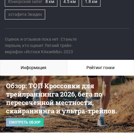
Юниорский забег
8 км
4.5 км
1.8 км
эстафета Экиден
Оценок и отзывов пока нет. Станьте
первым, кто оценит Летний трейл-
марафон «Истоки КАкиеМЫ» 2023
Информация
Рейтинг гонки
Обзор: ТОП Кроссовки для
трейлраннинга 2026, бега по
пересеченной местности,
скайраннинга и ультра-трейлов.
СМОТРЕТЬ ОБЗОР