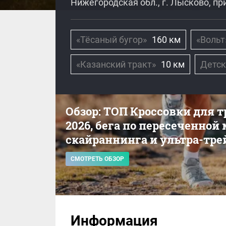
Нижегородская обл., г. Лысково, пр
«Тёсаный бугор»
160 км
«Вольт
«Казанский тракт»
10 км
Детск
Обзор: ТОП Кроссовки для 
2026, бега по пересеченной
скайраннинга и ультра-тре
СМОТРЕТЬ ОБЗОР
Информация