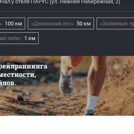
ичал у отеля ПАРУС (ул. Нижняя Набережная, 2)
»
100 км
«Девонский лес»
50 км
«Заливные лу
ий забег
1 км
трейлраннинга
 местности,
йлов.