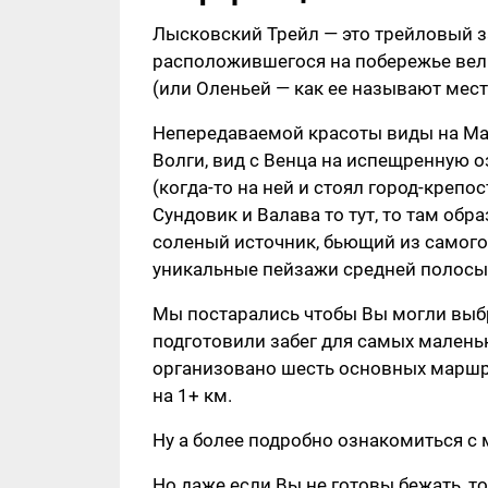
Лысковский Трейл — это трейловый за
расположившегося на побережье вел
(или Оленьей — как ее называют мест
Непередаваемой красоты виды на Ма
Волги, вид с Венца на испещренную 
(когда-то на ней и стоял город-крепо
Сундовик и Валава то тут, то там о
соленый источник, бьющий из самого
уникальные пейзажи средней полосы
Мы постарались чтобы Вы могли выбр
подготовили забег для самых маленьк
организовано шесть основных маршруто
на 1+ км.
Ну а более подробно ознакомиться с
Но даже если Вы не готовы бежать, 