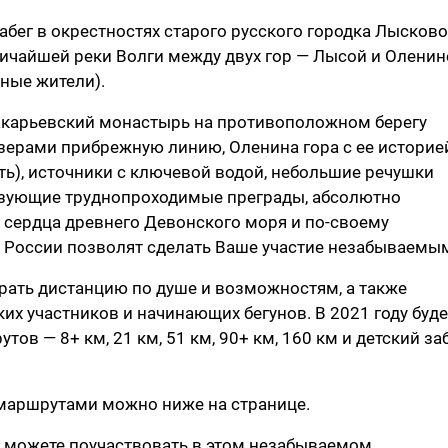
бег в окрестностях старого русского городка Лысково
ичайшей реки Волги между двух гор — Лысой и Оленин
ные жители).
карьевский монастырь на противоположном берегу
озерами прибрежную линию, Оленина гора с ее историе
сть), источники с ключевой водой, небольшие речушки
бразующие труднопроходимые преграды, абсолютно
 сердца древнего Девонского моря и по-своему
 России позволят сделать Ваше участие незабываемы
ать дистанцию по душе и возможностям, а также
их участников и начинающих бегунов. В 2021 году буде
в — 8+ км, 21 км, 51 км, 90+ км, 160 км и детский за
 маршрутами можно ниже на странице.
то можете поучаствовать в этом незабываемом