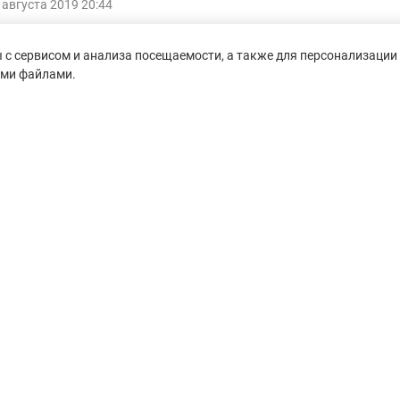
 августа 2019 20:44
9, 21 км
с сервисом и анализа посещаемости, а также для персонализации 
 броды и леса с техничными тропами и холмы стоит побегат
ими файлами.
к с местом для палаток
а пункта питания на 21 - это здорово, можно бежать без
бесплатный постоянный чай для всех
вала или была оторвана трек очень виляет в деревне, лег
ать так как есть U-повороты в поле
untain-race.ru» разрешено
сылки на исходный