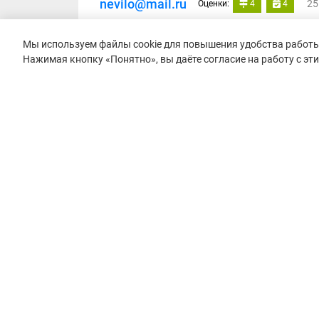
nevilo@mail.ru
25
Оценки:
4
4
Участник: ЛЫСКОВСКИЙ ТРЕЙЛ НА ВОЛГЕ 201
Мы используем файлы cookie для повышения удобства работы 
Бежал 21 трасса в стиле попробуй все и
Нажимая кнопку «Понятно», вы даёте согласие на работу с эт
хорошо организовали стартовый городо
Преимущества:
достаточно живописно дв
рукзака детский забег с награждением 
Недостатки:
местами разметка отсутство
запутаться можно во многих местах срез
© 2015–2026 mountain-race.ru
Полное или частичное копирование материалов сайта «mo
только при обязательном указании источника и прямой с
материал.