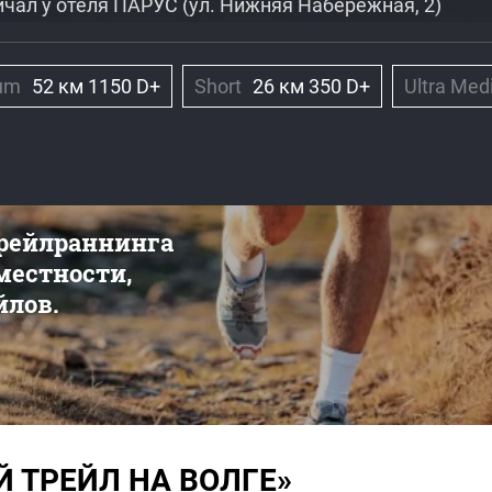
ичал у отеля ПАРУС (ул. Нижняя Набережная, 2)
ium
52 км 1150 D+
Short
26 км 350 D+
Ultra Me
трейлраннинга
 местности,
йлов.
Й ТРЕЙЛ НА ВОЛГЕ»